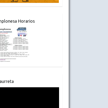
plonesa Horarios
aurreta
oductor
o