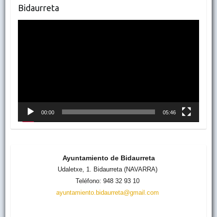
Bidaurreta
Reproductor
de
vídeo
00:00
05:46
Ayuntamiento de Bidaurreta
Udaletxe, 1. Bidaurreta (NAVARRA)
Teléfono: 948 32 93 10
ayuntamiento.bidaurreta@gmail.com