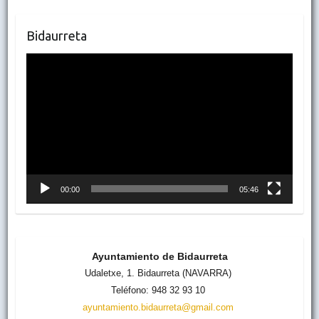
Bidaurreta
Reproductor
de
vídeo
00:00
05:46
Ayuntamiento de Bidaurreta
Udaletxe, 1. Bidaurreta (NAVARRA)
Teléfono: 948 32 93 10
ayuntamiento.bidaurreta@gmail.com